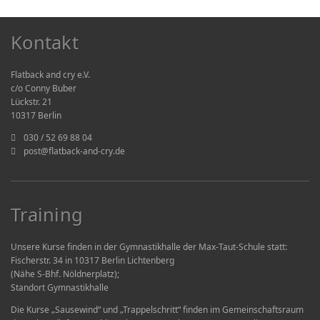
Kontakt
Flatback and cry e.V.
c/o Conny Buber
Lückstr. 21
10317 Berlin
030 / 52 69 88 04
post@flatback-and-cry.de
Training
Unsere Kurse finden in der Gymnastikhalle der Max-Taut-Schule statt:
Fischerstr. 34 in 10317 Berlin Lichtenberg
(Nähe S-Bhf. Nöldnerplatz);
Standort Gymnastikhalle
Die Kurse „Sausewind“ und „Trappelschritt“ finden im Gemeinschaftsraum