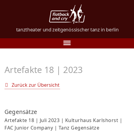
tanztheater und
zeitgenössischer tanz
in berlin
Tanz in Berlin
Artefakte 18 | 2023
Über uns
Tanzkurse
Zurück zur Übersicht
Vorstellungen
Galerie
Gegensätze
Artefakte 18 | Juli 2023 | Kulturhaus Karlshorst |
Verein
FAC Junior Company | Tanz Gegensätze