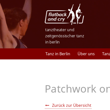
tanztheater und
zeitgenössischer tanz
in berlin
Tanz in Berlin
Über uns
Tan
Patchwork on
Zurück zur Übersicht