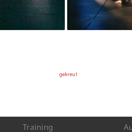
Training
A