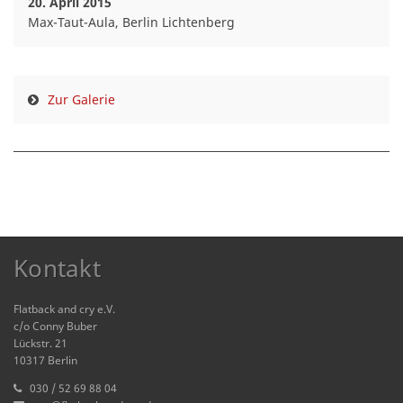
20. April 2015
Max-Taut-Aula, Berlin Lichtenberg
Zur Galerie
Kontakt
Flatback and cry e.V.
c/o Conny Buber
Lückstr. 21
10317 Berlin
030 / 52 69 88 04