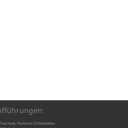
ufführungen
aut-Aula, Fischerstr./Schlichtallee