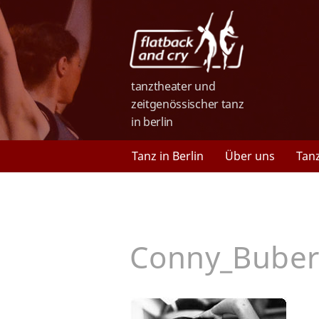
tanztheater und
zeitgenössischer tanz
in berlin
Tanz in Berlin
Über uns
Tan
Conny_Bube