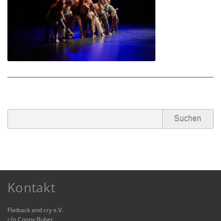
Partner/Freunde
Kontakt
Kontakt
Flatback and cry e.V.
c/o Conny Buber