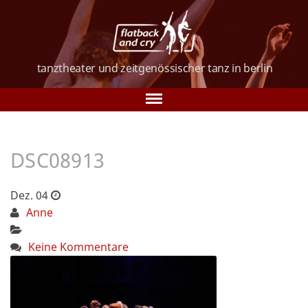
tanztheater und
zeitgenössischer tanz
in berlin
Tanz in Berlin
DSC08913
Über uns
Tanzkurse
Dez. 04
Anne
Vorstellungen
Keine Kommentare
Galerie
Verein