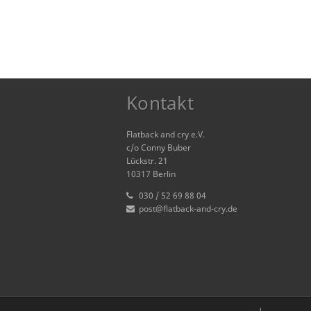
Kontakt
Flatback and cry e.V.
c/o Conny Buber
Lückstr. 21
10317 Berlin
030 / 52 69 88 04
post@flatback-and-cry.de