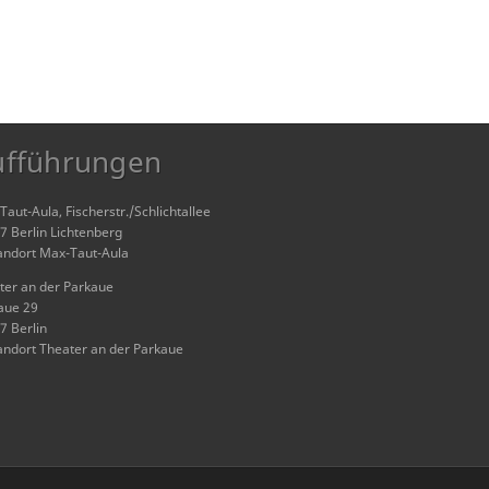
ufführungen
aut-Aula, Fischerstr./Schlichtallee
7 Berlin Lichtenberg
andort Max-Taut-Aula
ter an der Parkaue
aue 29
7 Berlin
andort Theater an der Parkaue