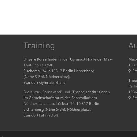
Training
A
Unsere Kurse finden in der Gymnastikhalle der Max-
Max-T
Taut-Schule statt:
1031
Fischerstr. 34 in 10317 Berlin Lichtenberg
St
(Nähe S-Bhf. Nöldnerplatz);
Thea
Standort Gymnastikhalle
Park
Die Kurse „Sausewind“ und „Trappelschritt“ finden
1036
im Gemeinschaftsraum des Fahrradloft am
St
Nöldnerplatz statt: Lückstr. 70, 10 317 Berlin
Lichtenberg (Nähe S-Bhf. Nöldnerplatz);
Standort Fahrradloft