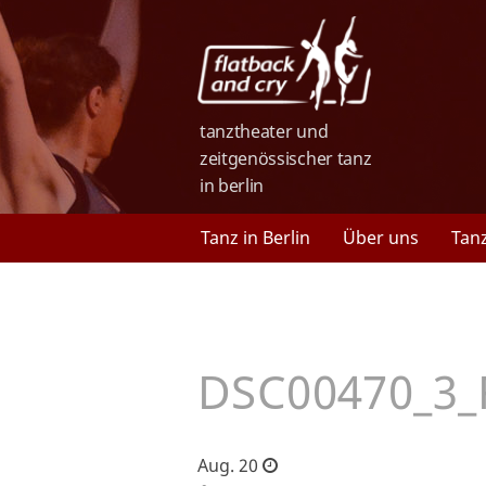
tanztheater und
zeitgenössischer tanz
in berlin
Tanz in Berlin
Über uns
Tan
DSC00470_3_F
Aug. 20