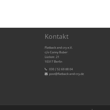
Kontakt
Flatback and cry e.V.
c/o Conny Buber
Lückstr. 21
10317 Berlin
030 / 52 69 88 04
post@flatback-and-cry.de