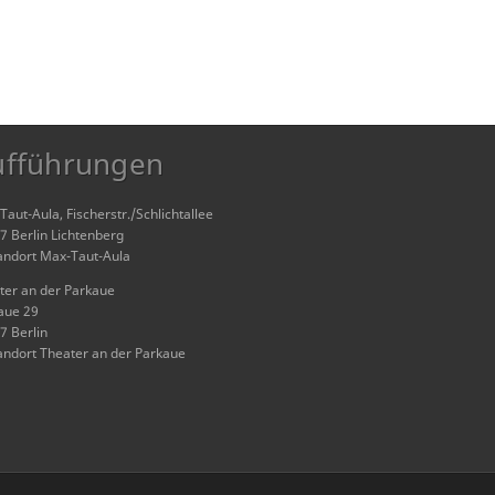
ufführungen
aut-Aula, Fischerstr./Schlichtallee
7 Berlin Lichtenberg
andort Max-Taut-Aula
ter an der Parkaue
aue 29
7 Berlin
andort Theater an der Parkaue