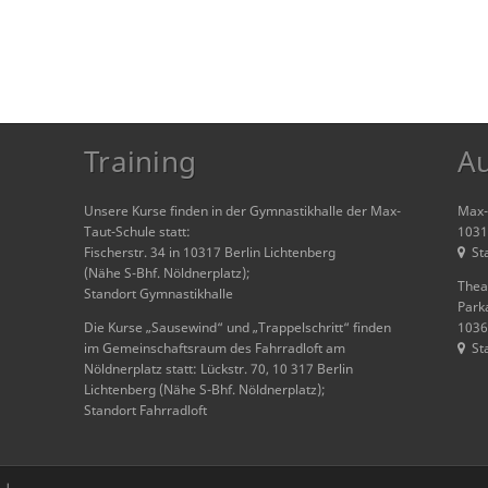
Training
A
Unsere Kurse finden in der Gymnastikhalle der Max-
Max-T
Taut-Schule statt:
1031
Fischerstr. 34 in 10317 Berlin Lichtenberg
St
(Nähe S-Bhf. Nöldnerplatz);
Thea
Standort Gymnastikhalle
Park
Die Kurse „Sausewind“ und „Trappelschritt“ finden
1036
im Gemeinschaftsraum des Fahrradloft am
St
Nöldnerplatz statt: Lückstr. 70, 10 317 Berlin
Lichtenberg (Nähe S-Bhf. Nöldnerplatz);
Standort Fahrradloft