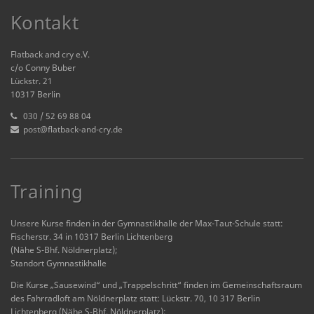
Kontakt
Flatback and cry e.V.
c/o Conny Buber
Lückstr. 21
10317 Berlin
030 / 52 69 88 04
post@flatback-and-cry.de
Training
Unsere Kurse finden in der Gymnastikhalle der Max-Taut-Schule statt:
Fischerstr. 34 in 10317 Berlin Lichtenberg
(Nähe S-Bhf. Nöldnerplatz);
Standort Gymnastikhalle
Die Kurse „Sausewind“ und „Trappelschritt“ finden im Gemeinschaftsraum
des Fahrradloft am Nöldnerplatz statt: Lückstr. 70, 10 317 Berlin
Lichtenberg (Nähe S-Bhf. Nöldnerplatz);