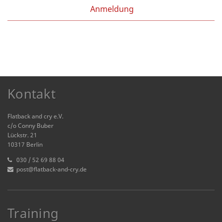
Anmeldung
Kontakt
Flatback and cry e.V.
c/o Conny Buber
Lückstr. 21
10317 Berlin
030 / 52 69 88 04
post@flatback-and-cry.de
Training