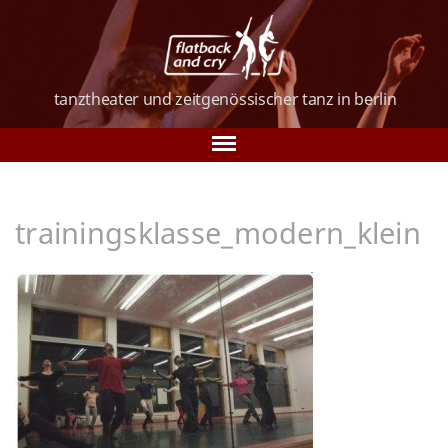
tanztheater und
zeitgenössischer tanz
in berlin
Tanz in Berlin
trainingsklasse_modern_klein
Über uns
Tanzkurse
Vorstellungen
Galerie
Verein