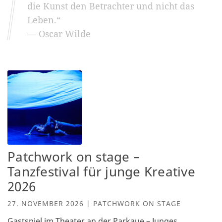
Partner/Freunde
die Kunst den Betrachter und nicht das
Leben.“
Kontakt
— Oscar Wilde
Patchwork on stage –
Tanzfestival für junge Kreative
2026
27. NOVEMBER 2026 | PATCHWORK ON STAGE
Gastspiel im Theater an der Parkaue – Junges