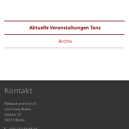
Aktuelle Veranstaltungen Tanz
Archiv
Kontakt
Flatback and cry e.V.
c/o Conny Buber
Lückstr. 21
10317 Berlin
030 / 52 69 88 04