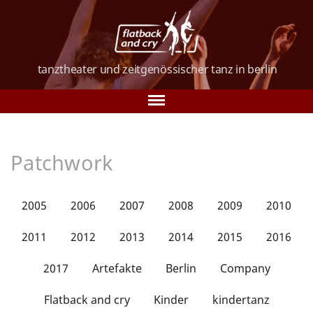
tanztheater und
zeitgenössischer tanz
in berlin
Tanz in Berlin
Patchwork
Über uns
Tanzkurse
2005
2006
2007
2008
2009
2010
Vorstellungen
2011
2012
2013
2014
2015
2016
Galerie
2017
Artefakte
Berlin
Company
Verein
Flatback and cry
Kinder
kindertanz