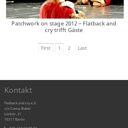
Patchwork on stage 2012 – Flatback and
cry trifft Gäste
First
1
2
Last
Kontakt
Flatback and cry e.V.
c/o Conny Buber
Lückstr. 21
10317 Berlin