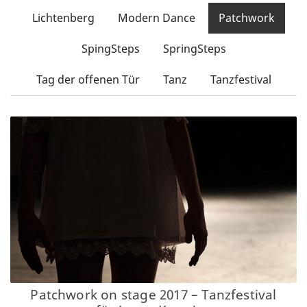
Partner/Freunde
Lichtenberg
Modern Dance
Patchwork
Kontakt
SpingSteps
SpringSteps
Tag der offenen Tür
Tanz
Tanzfestival
Patchwork on stage 2017 – Tanzfestival