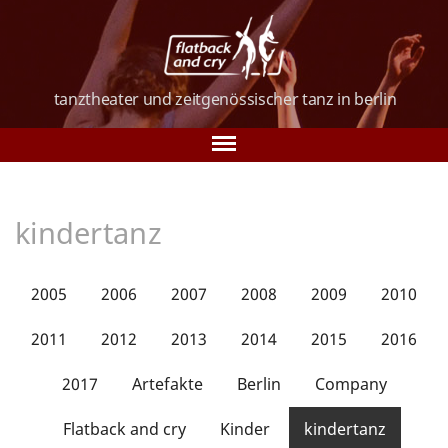
tanztheater und
zeitgenössischer tanz
in berlin
Tanz in Berlin
kindertanz
Über uns
Tanzkurse
2005
2006
2007
2008
2009
2010
Vorstellungen
2011
2012
2013
2014
2015
2016
Galerie
2017
Artefakte
Berlin
Company
Verein
Flatback and cry
Kinder
kindertanz