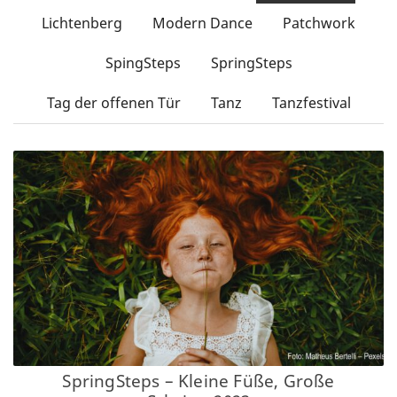
Partner/Freunde
Lichtenberg
Modern Dance
Patchwork
Kontakt
SpingSteps
SpringSteps
Tag der offenen Tür
Tanz
Tanzfestival
SpringSteps – Kleine Füße, Große