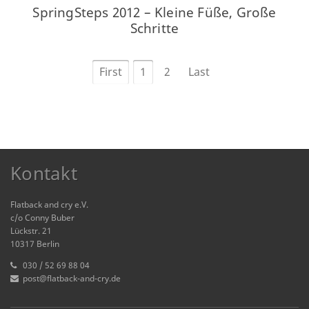
SpringSteps 2012 – Kleine Füße, Große
Schritte
First
1
2
Last
Kontakt
Flatback and cry e.V.
c/o Conny Buber
Lückstr. 21
10317 Berlin
030 / 52 69 88 04
post@flatback-and-cry.de