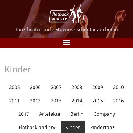
tanztheater und
zeitgenössischer tanz
in berlin
Tanz in Berlin
Kinder
Über uns
Tanzkurse
2005
2006
2007
2008
2009
2010
Vorstellungen
2011
2012
2013
2014
2015
2016
Galerie
2017
Artefakte
Berlin
Company
Verein
Flatback and cry
Kinder
kindertanz