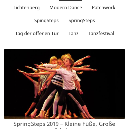
Partner/Freunde
Lichtenberg
Modern Dance
Patchwork
Kontakt
SpingSteps
SpringSteps
Tag der offenen Tür
Tanz
Tanzfestival
SpringSteps 2019 – Kleine Füße, Große