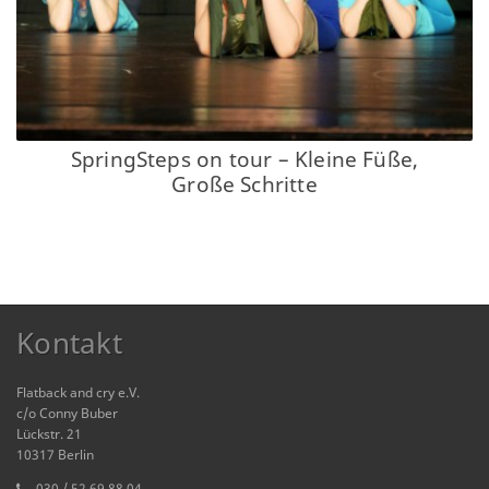
SpringSteps on tour – Kleine Füße,
Große Schritte
Kontakt
Flatback and cry e.V.
c/o Conny Buber
Lückstr. 21
10317 Berlin
030 / 52 69 88 04