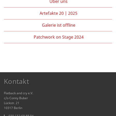
Über uns
Artefakte 20 | 2025
Galerie ist offline
Patchwork on Stage 2024
Kontakt
Flatback and cry e.V.
c/o Conny Buber
Lückstr. 21
10317 Berlin
030 / 52 69 88 04