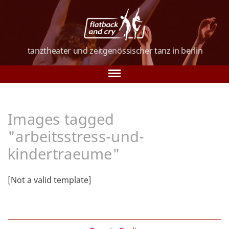
tanztheater und
zeitgenössischer tanz
in berlin
Tanz in Berlin
Images tagged
Über uns
"arbeitsstress-und-
Tanzkurse
kindertraeume"
Vorstellungen
[Not a valid template]
Galerie
Verein