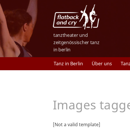
tanztheater und
zeitgenössischer tanz
in berlin
Tanz in Berlin
Über uns
Tan
Images tagge
[Not a valid template]