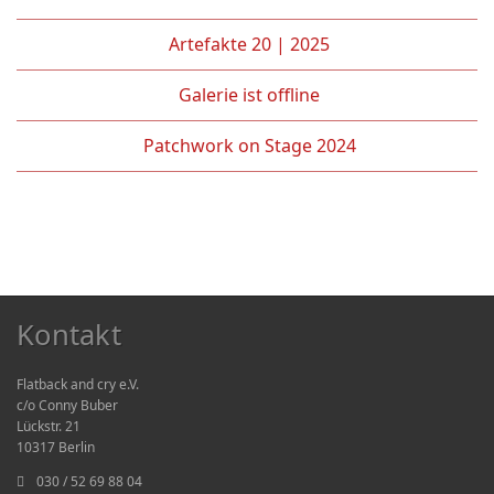
Artefakte 20 | 2025
Galerie ist offline
Patchwork on Stage 2024
Kontakt
Flatback and cry e.V.
c/o Conny Buber
Lückstr. 21
10317 Berlin
030 / 52 69 88 04