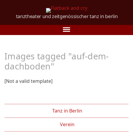
tanztheater und
zeitgenössischer tanz
in berlin
Tanz in Berlin
Images tagged "auf-dem-
Über uns
dachboden"
Tanzkurse
[Not a valid template]
Vorstellungen
Galerie
Verein
Tanz in Berlin
Partner/Freunde
Verein