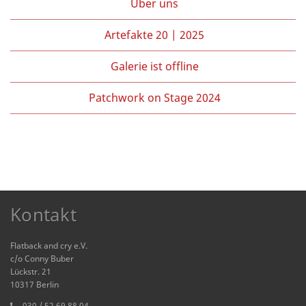
Über uns
Artefakte 20 | 2025
Galerie ist offline
Patchwork on Stage 2024
Kontakt
Flatback and cry e.V.
c/o Conny Buber
Lückstr. 21
10317 Berlin
030 / 52 69 88 04