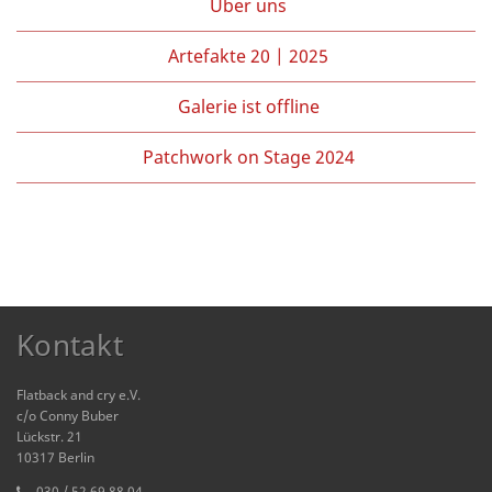
Über uns
Artefakte 20 | 2025
Galerie ist offline
Patchwork on Stage 2024
Kontakt
Flatback and cry e.V.
c/o Conny Buber
Lückstr. 21
10317 Berlin
030 / 52 69 88 04