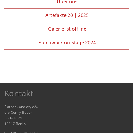
Über uns
Artefakte 20 | 2025
Galerie ist offline
Patchwork on Stage 2024
Kontakt
Flatback and cry e.V.
c/o Conny Buber
Lückstr. 21
10317 Berlin
030 / 52 69 88 04