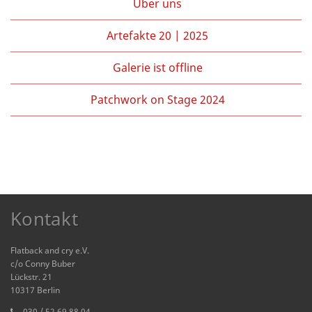
Über uns
Artefakte 20 | 2025
Galerie ist offline
Patchwork on Stage 2024
Kontakt
Flatback and cry e.V.
c/o Conny Buber
Lückstr. 21
10317 Berlin
030 / 52 69 88 04