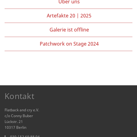
Über uns
Artefakte 20 | 2025
Galerie ist offline
Patchwork on Stage 2024
Kontakt
Flatback and cry e.V.
c/o Conny Buber
Lückstr. 21
10317 Berlin
030 / 52 69 88 04