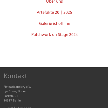
Über uns
Artefakte 20 | 2025
Galerie ist offline
Patchwork on Stage 2024
Kontakt
Flatback and cry e.V.
c/o Conny Buber
Lückstr. 21
10317 Berlin
030 / 52 69 88 04