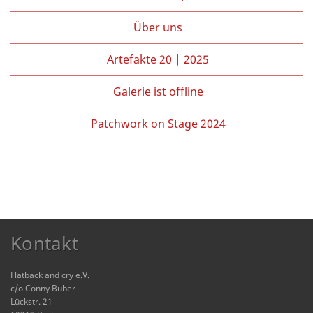
Über uns
Artefakte 20 | 2025
Galerie ist offline
Patchwork on Stage 2024
Kontakt
Flatback and cry e.V.
c/o Conny Buber
Lückstr. 21