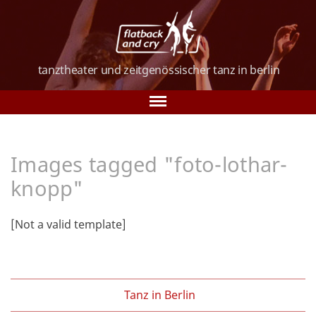
tanztheater und
zeitgenössischer tanz
in berlin
Tanz in Berlin
Images tagged "foto-lothar-
Über uns
knopp"
Tanzkurse
[Not a valid template]
Vorstellungen
Galerie
Verein
Tanz in Berlin