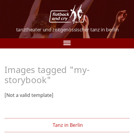
tanztheater und
zeitgenössischer tanz
in berlin
Tanz in Berlin
Images tagged "my-
Über uns
storybook"
Tanzkurse
[Not a valid template]
Vorstellungen
Galerie
Verein
Tanz in Berlin