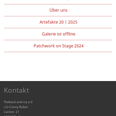
Über uns
Artefakte 20 | 2025
Galerie ist offline
Patchwork on Stage 2024
Kontakt
Flatback and cry e.V.
c/o Conny Buber
Lückstr. 21