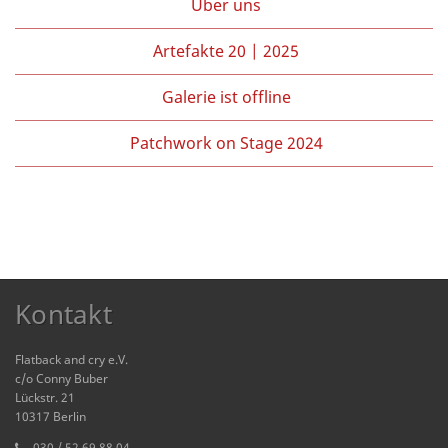
Über uns
Artefakte 20 | 2025
Galerie ist offline
Patchwork on Stage 2024
Kontakt
Flatback and cry e.V.
c/o Conny Buber
Lückstr. 21
10317 Berlin
030 / 52 69 88 04