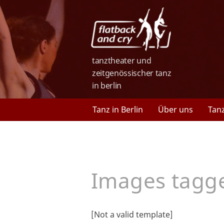
tanztheater und
zeitgenössischer tanz
in berlin
Tanz in Berlin
Über uns
Tan
Images tagge
[Not a valid template]