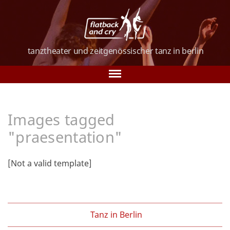
tanztheater und
zeitgenössischer tanz
in berlin
Tanz in Berlin
Images tagged
Über uns
"praesentation"
Tanzkurse
[Not a valid template]
Vorstellungen
Galerie
Verein
Tanz in Berlin