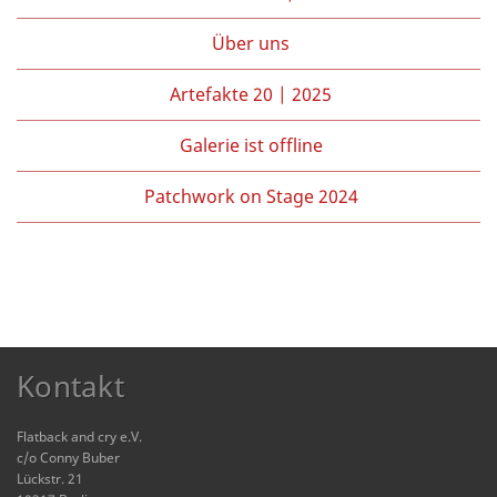
Über uns
Artefakte 20 | 2025
Galerie ist offline
Patchwork on Stage 2024
Kontakt
Flatback and cry e.V.
c/o Conny Buber
Lückstr. 21